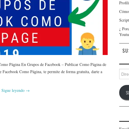
Profi
Cómo 
Scrip
¿ Por
Youtu
SU
r Como Página En Grupos de Facebook – Publicar Como Página de
Direc
 Facebook Como Página, te permite de forma gratuita, darte a
de
corre
electr
Sigue leyendo
→
S
Email