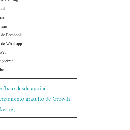
ook
gram
ting
 de Facebook
 de Whatsapp
 Web
egorized
be
ríbete desde aquí al
renamiento gratuito de Growth
keting