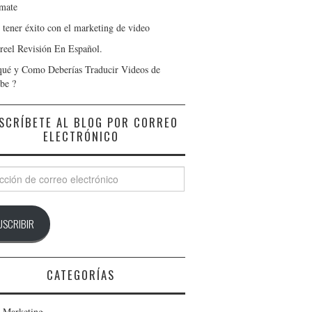
lmate
tener éxito con el marketing de video
treel Revisión En Español.
qué y Como Deberías Traducir Videos de
be ?
SCRÍBETE AL BLOG POR CORREO
ELECTRÓNICO
ción
o
ónico
USCRIBIR
CATEGORÍAS
 Marketing