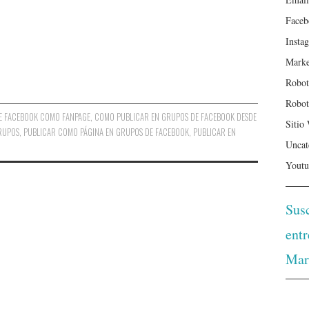
Faceb
Insta
Marke
Robot
Robot
E FACEBOOK COMO FANPAGE
,
COMO PUBLICAR EN GRUPOS DE FACEBOOK DESDE
Sitio
RUPOS
,
PUBLICAR COMO PÁGINA EN GRUPOS DE FACEBOOK
,
PUBLICAR EN
Uncat
Youtu
Susc
ent
Mar